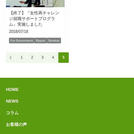
【終了】『女性再チャレン
ジ就職サポートプログラ
ム』実施しました
2018/07/18
For Government
Report
Seminar
1
2
3
4
5
HOME
NEWS
コラム
お客様の声