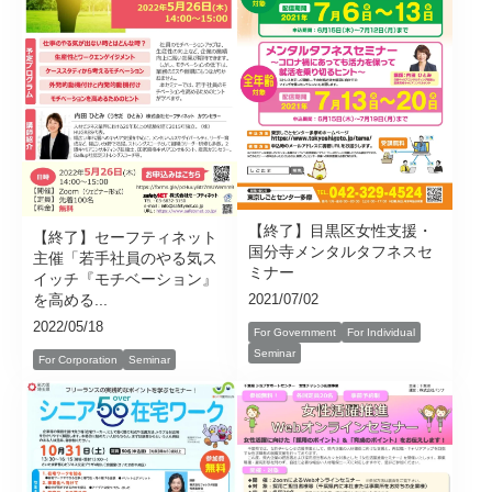
【終了】目黒区女性支援・
【終了】セーフティネット
国分寺メンタルタフネスセ
主催「若手社員のやる気ス
ミナー
イッチ『モチベーション』
を高める...
2021/07/02
2022/05/18
For Government
For Individual
Seminar
For Corporation
Seminar