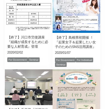
【終了】川口市労使講座
【終了】島根県初開催 ！
『組織が成長するために必
『起業女子＆起業したい女
要な人材育成』登壇
子のためのSNS活用講座』
2020/02/02
2020/01/07
For Government
Seminar
For Government
For Individual
Seminar