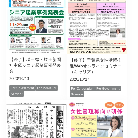
【終了】埼玉県・埼玉新聞
【終了】千葉県女性活躍推
社主催シニア起業事例発表
進Webオンラインセミナー
会
（キャリア）
2020/10/19
2020/10/17
For Government
For Individual
For Corporation
For Government
Seminar
Seminar