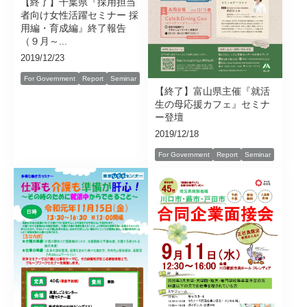
【終了】千葉県『採用担当
者向け女性活躍セミナー 採
用編・育成編』終了報告
（９月～...
2019/12/23
For Government
Report
Seminar
【終了】富山県主催『就活
生の母応援カフェ』セミナ
ー登壇
2019/12/18
For Government
Report
Seminar