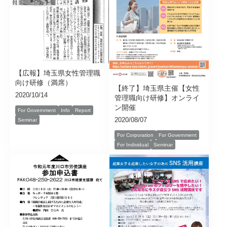
【広報】埼玉県女性管理職
向け研修（満席）
【終了】埼玉県主催【女性
2020/10/14
管理職向け研修】オンライ
ン開催
For Government
Info
Report
2020/08/07
Seminar
For Corporation
For Government
For Individual
Seminar