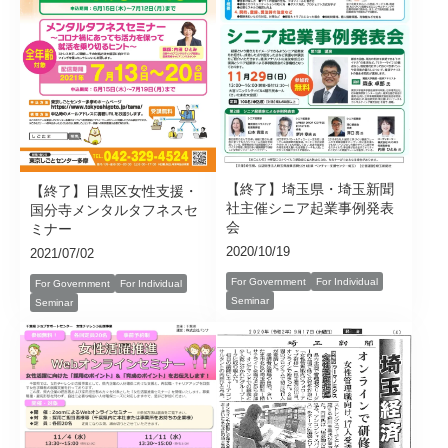
【終了】埼玉県・埼玉新聞
【終了】目黒区女性支援・
社主催シニア起業事例発表
国分寺メンタルタフネスセ
会
ミナー
2020/10/19
2021/07/02
For Government
For Individual
For Government
For Individual
Seminar
Seminar