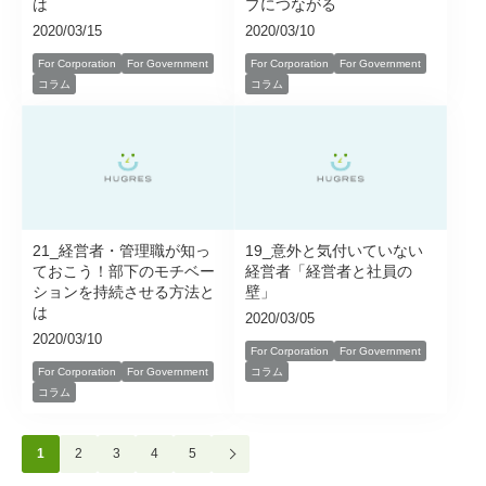
は
プにつながる
2020/03/15
2020/03/10
For Corporation
For Government
For Corporation
For Government
コラム
コラム
21_経営者・管理職が知っ
19_意外と気付いていない
ておこう！部下のモチベー
経営者「経営者と社員の
ションを持続させる方法と
壁」
は
2020/03/05
2020/03/10
For Corporation
For Government
For Corporation
For Government
コラム
コラム
1
2
3
4
5