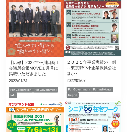
２０２１年事業実績の一例
【広報】2022年〜川口商工
～東京都中小企業振興公社
会議所会報MOVE１月号に
ほか～
掲載いただきました
2022/01/07
2022/01/31
For Government
For Individual
For Corporation
For Government
Report
Info